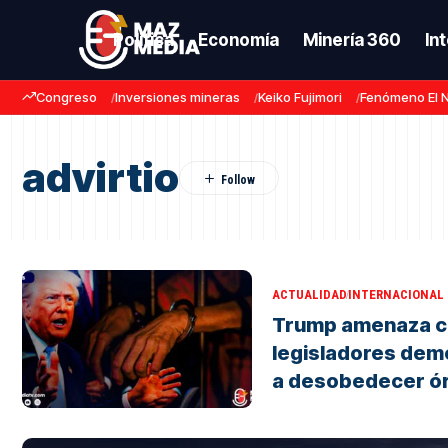
Política
Economía
Minería 360
In
Congreso
Inversiones mineras
Keiko Fujimori
Fenómeno El 
advirtio
ACTUALIDAD
INTERNACIONAL
Trump amenaza c
legisladores dem
a desobedecer ór