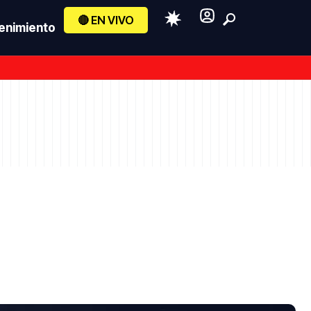
🔴 EN VIVO
enimiento