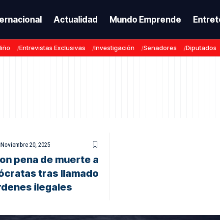
ternacional
Actualidad
Mundo Emprende
Entret
Niño
Entrevistas Exclusivas
Investigación
Senadores
Diputados
Noviembre 20, 2025
on pena de muerte a
ócratas tras llamado
denes ilegales